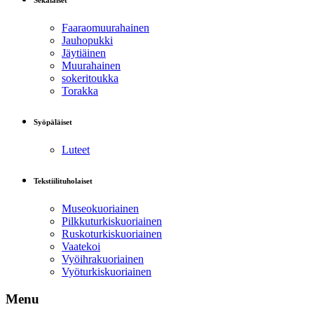
Sekalaiset
Faaraomuurahainen
Jauhopukki
Jäytiäinen
Muurahainen
sokeritoukka
Torakka
Syöpäläiset
Luteet
Tekstiilituholaiset
Museokuoriainen
Pilkkuturkiskuoriainen
Ruskoturkiskuoriainen
Vaatekoi
Vyöihrakuoriainen
Vyöturkiskuoriainen
Menu