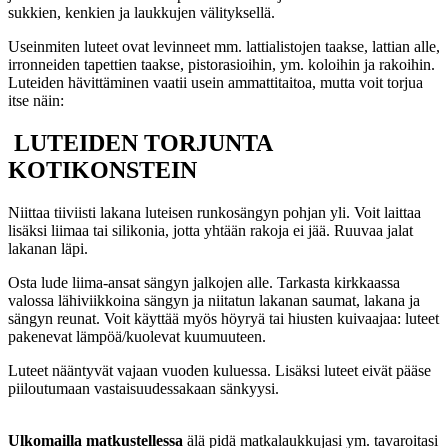
sukkien, kenkien ja laukkujen välityksellä.
Useinmiten luteet ovat levinneet mm. lattialistojen taakse, lattian alle,
irronneiden tapettien taakse, pistorasioihin, ym. koloihin ja rakoihin.
Luteiden hävittäminen vaatii usein ammattitaitoa, mutta voit torjua
itse näin:
LUTEIDEN TORJUNTA
KOTIKONSTEIN
Niittaa tiiviisti lakana luteisen runkosängyn pohjan yli. Voit laittaa
lisäksi liimaa tai silikonia, jotta yhtään rakoja ei jää. Ruuvaa jalat
lakanan läpi.
Osta lude liima-ansat sängyn jalkojen alle. Tarkasta kirkkaassa
valossa lähiviikkoina sängyn ja niitatun lakanan saumat, lakana ja
sängyn reunat. Voit käyttää myös höyryä tai hiusten kuivaajaa: luteet
pakenevat lämpöä/kuolevat kuumuuteen.
Luteet nääntyvät vajaan vuoden kuluessa. Lisäksi luteet eivät pääse
piiloutumaan vastaisuudessakaan sänkyysi.
Ulkomailla matkustellessa
älä pidä matkalaukkujasi ym. tavaroitasi