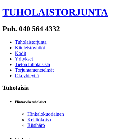
TUHOLAISTORJUNTA
Puh. 040 564 4332
Tuholaistorjunta
Kiinteistöyhtiöt
Kodit
Yritykset
Tietoa tuholaisista
Torjuntamenetelmät
Ota yhteyttä
Tuholaisia
Elintarviketuholaiset
Hinkalokuoriainen
Keittiökoisa
Riisihärö