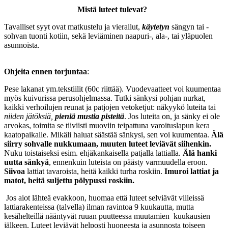
Mistä luteet tulevat?
Tavalliset syyt ovat matkustelu ja vierailut,
käytetyn
sängyn tai -
sohvan tuonti kotiin, sekä leviäminen naapuri-, ala-, tai yläpuolen
asunnoista.
Ohjeita ennen torjuntaa
:
Pese lakanat ym.tekstiilit (60c riittää). Vuodevaatteet voi kuumentaa
myös kuivurissa perusohjelmassa. Tutki sänkysi pohjan nurkat,
kaikki verhoilujen reunat ja patjojen vetoketjut: näkyykö luteita tai
niiden jätöksiä,
pieniä mustia pisteitä
. Jos luteita on, ja sänky ei ole
arvokas, toimita se tiiviisti muoviin teipattuna varoituslapun kera
kaatopaikalle. Mikäli haluat säästää sänkysi, sen voi kuumentaa.
Älä
siirry sohvalle nukkumaan, muuten luteet leviävät siihenkin.
Nuku toistaiseksi esim. ehjäkankaisella patjalla lattialla.
Älä hanki
uutta sänkyä
, ennenkuin luteista on päästy varmuudella eroon.
Siivoa
lattiat tavaroista, heitä kaikki turha roskiin.
Imuroi lattiat ja
matot, heitä suljettu pölypussi roskiin.
Jos aiot lähteä evakkoon, huomaa että luteet selviävät viileissä
lattiarakenteissa (talvella) ilman ravintoa 9 kuukautta, mutta
kesähelteillä nääntyvät ruuan puutteessa muutamien kuukausien
jälkeen. Luteet leviävät helposti huoneesta ja asunnosta toiseen