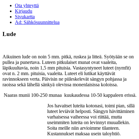
Ota yhteyttä
Kirjaudu
Sivukartta
Ad: Sähkösuunnittelua
Lude
Aikuinen lude on noin 5 mm. pitkä, ruskea ja litteä. Syötyään se on
pullea ja punertava. Luteen pitkulaiset munat ovat vaaleita,
läpikuultavia, noin 1,5 mm pituisia. Vastasyntyneet luteet (nymfit)
ovat n. 2 mm. pituisia, vaaleita. Luteet eli lutikat käyttävät
ravinnokseen verta. Päivisin ne piileskelevät sängyn pohjassa ja
raoissa sekä lähellä sänkyä olevissa monenlaisissa koloissa.
Naaras munii 100-250 munaa kuukaudessa 10-50 kappaleen erissä.
Jos havaitset luteita kotonasi, toimi pian, sillä
luteet leviävät helposti. Sängyn hävittäminen
varhaisessa vaiheessa voi riittää, mutta
useimmiten luteita on levinnyt muuallekin.
Soita meille niin arvioimme tilanteen.
Kustannukset maksaa usein taloyhtiö.