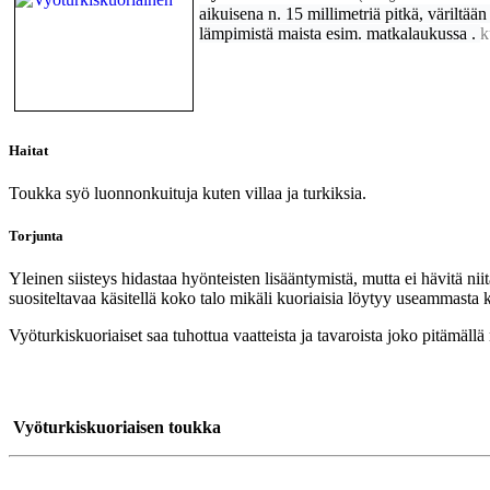
aikuisena n. 15 millimetriä pitkä, väriltä
lämpimistä maista esim. matkalaukussa .
k
Haitat
Toukka syö luonnonkuituja kuten villaa ja turkiksia.
Torjunta
Yleinen siisteys hidastaa hyönteisten lisääntymistä, mutta ei hävitä ni
suositeltavaa käsitellä koko talo mikäli kuoriaisia löytyy useammasta 
Vyöturkiskuoriaiset saa tuhottua vaatteista ja tavaroista joko pitämäll
Vyöturkiskuoriaisen toukka