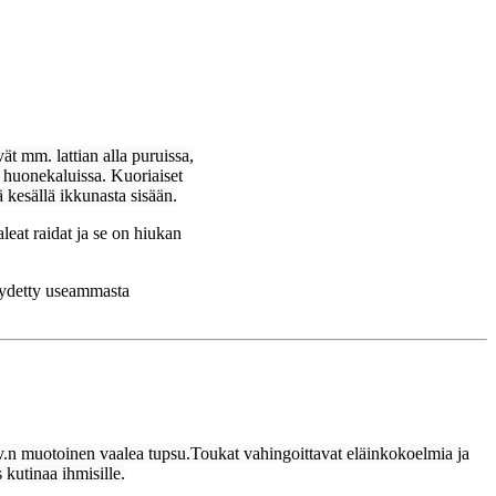
t mm. lattian alla puruissa,
sä huonekaluissa. Kuoriaiset
 kesällä ikkunasta sisään.
leat raidat ja se on hiukan
löydetty useammasta
v.n muotoinen vaalea tupsu.
Toukat vahingoittavat eläinkokoelmia ja
 kutinaa ihmisille.