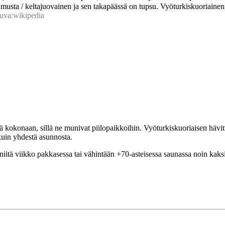
än musta / keltajuovainen ja sen takapäässä on tupsu. Vyöturkiskuoriaine
uva:wikipedia
itä kokonaan, sillä ne munivat piilopaikkoihin. Vyöturkiskuoriaisen hävit
kuin yhdestä asunnosta.
ä niitä viikko pakkasessa tai vähintään +70-asteisessa saunassa noin kaks