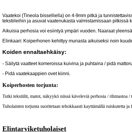
Vaatekoi (Tineola bisselliella) on 4-9mm pitkä ja tunnistettaviss
tekstiileihin ja asuvat vaatenukasta valmistamissaan pitkissä k
Aikuisia perhosia voi esiintyä ympäri vuoden. Naaraat yleensä
Elinkaari: Koiperhonen kehittyy munasta aikuiseksi noin kuud
Koiden ennaltaehkäisy:
- Säilytä vaatteet komeroissa kuivina ja puhtaina / pidä mattorul
- Pidä vaatekaappien ovet kiinni.
Koiperhosten torjunta:
Tutki tekstiilit, matot, näkyykö niissä käveleviä perhosia / rihmastoa /
Tuholaisten torjunta suoritetaan tehokkaasti kayttämällä ruiskutetta j
Elintarviketuholaiset