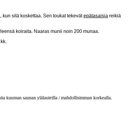
yä, kun sitä koskettaa. Sen toukat tekevät
epätasaisia
reikiä
yleensä koiraita. Naaras munii noin 200 munaa.
 kk.
 tuntia kuuman saunan ylälauteilla / mahdollisimman korkealla.