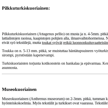
Pilkkuturkiskuoriainen:
Turkiskuoriaisen to
Pilkkuturkiskuoriainen (Attagenus pellio)
on musta ja n. 4-5mm. pitkä.
lattialistojen raoissa, kaapistojen pohjien alla, ilmanvaihtohormeissa. 
eivät syö tekstiilejä, mutta
toukat syövät
reikiä luonnonkuituvaatteisiin
Toukka on n. 5-13 mm. pitkä, se muistuttaa häntätupsuineen vyöturki
sirompi, pyrstöstään kapenevampi.
Turkiskuoriaisten torjunta kotikonstein on hankalaa ja epävarmaa. Kerr
asunnosta.
Museokuoriainen
Museokuoriainen
(Anthrenus museorum) on 2-3mm. pitkä, tumman ki
hyönteiskokoelmia. Myös tekstiilit ja turkikset ovat vaarassa. Tekstiilei