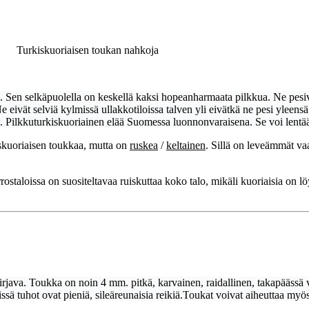
ukan nahkoja
 Sen selkäpuolella on keskellä kaksi hopeanharmaata pilkkua. Ne pesivä
Ne eivät selviä kylmissä ullakkotiloissa talven yli eivätkä ne pesi yleen
. Pilkkuturkiskuoriainen elää Suomessa luonnonvaraisena. Se voi lentää
skuoriaisen toukkaa, mutta on
ruskea
/
keltainen
. Sillä on leveämmät vaa
ostaloissa on suositeltavaa ruiskuttaa koko talo, mikäli kuoriaisia on 
rjava. Toukka on n
oin 4 mm. pitkä,
karvainen, raidallinen, takapäässä 
ssä tuhot ovat pieniä, sileäreunaisia reikiä.T
oukat voivat aiheuttaa myös