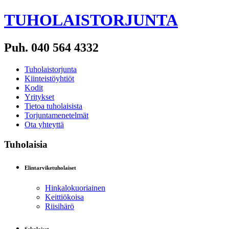
TUHOLAISTORJUNTA
Puh. 040 564 4332
Tuholaistorjunta
Kiinteistöyhtiöt
Kodit
Yritykset
Tietoa tuholaisista
Torjuntamenetelmät
Ota yhteyttä
Tuholaisia
Elintarviketuholaiset
Hinkalokuoriainen
Keittiökoisa
Riisihärö