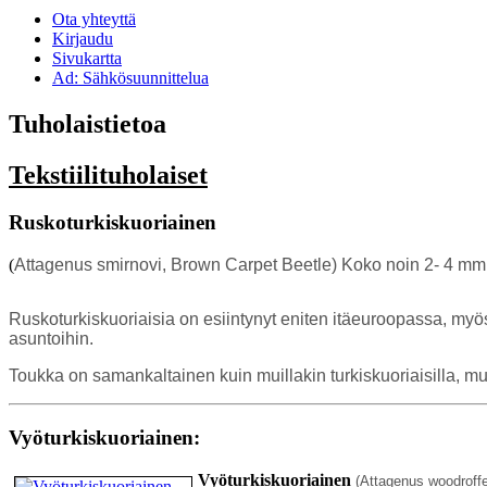
Ota yhteyttä
Kirjaudu
Sivukartta
Ad: Sähkösuunnittelua
Tuholaistietoa
Tekstiilituholaiset
Ruskoturkiskuoriainen
(
Attagenus smirnovi,
Brown Carpet Beetle) Koko noin 2- 4 mm. V
Ruskoturkiskuoriaisia on esiintynyt eniten itäeuroopassa, myö
asuntoihin.
Toukka on samankaltainen kuin muillakin turkiskuoriaisilla, m
Vyöturkiskuoriainen:
Vyöturkiskuoriainen
(Attagenus woodroff