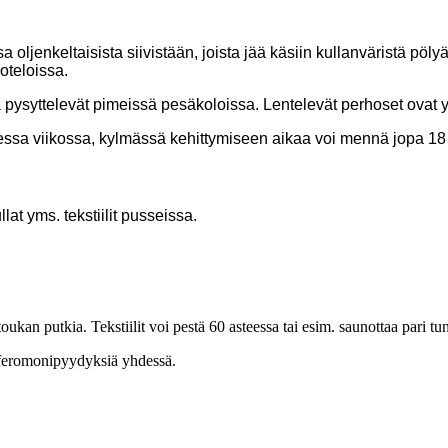
a oljenkeltaisista siivistään, joista jää käsiin kullanväristä pöl
oteloissa.
 pysyttelevät pimeissä pesäkoloissa. Lentelevät perhoset ovat 
essa viikossa, kylmässä kehittymiseen aikaa voi mennä jopa 18
lat yms. tekstiilit pusseissa.
 toukan putkia. Tekstiilit voi pestä 60 asteessa tai esim. saunottaa pari
a feromonipyydyksiä yhdessä.