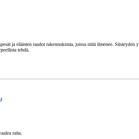
pesät ja eläinten raadot rakennuksista, joissa niitä ilmenee. Siisteyden
peellista tehdä.
s)
aalea raita.