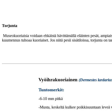
Torjunta
Museokuoriaisia voidaan ehkäistä hävittämällä eläinten pesät, ampiais
kuumennus tuhoaa kuoriaiset. Jos niitä pesii sisätiloissa, torjunta on tar
Vyöihrakuoriainen
(Dermestes lardariu
Tuntomerkit:
-6-10 mm pitkä
-Musta, keskeltä kulkee poikkisuuntaan leveä v