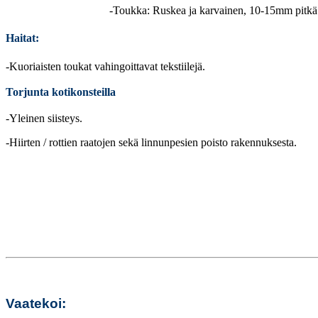
-Toukka: Ruskea ja karvainen, 10-15mm pitkä
Haitat:
-Kuoriaisten toukat vahingoittavat tekstiilejä.
Torjunta kotikonsteilla
-Yleinen siisteys.
-Hiirten / rottien raatojen sekä linnunpesien poisto rakennuksesta.
Vaatekoi: