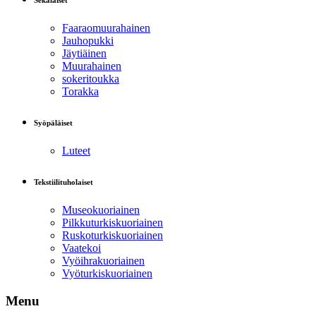
Sekalaiset
Faaraomuurahainen
Jauhopukki
Jäytiäinen
Muurahainen
sokeritoukka
Torakka
Syöpäläiset
Luteet
Tekstiilituholaiset
Museokuoriainen
Pilkkuturkiskuoriainen
Ruskoturkiskuoriainen
Vaatekoi
Vyöihrakuoriainen
Vyöturkiskuoriainen
Menu