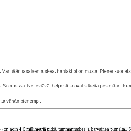
äriltään tasaisen ruskea, hartiakilpi on musta. Pienet kuoriais
s Suomessa. Ne leviävät helposti ja ovat sitkeitä pesimään. Kerr
utta vähän pienempi.
on noin 4-6 millimetriä pitkä, tummanruskea ja karvainen pinnalta.. 
ei)