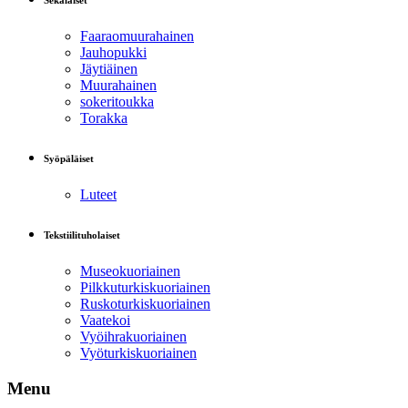
Sekalaiset
Faaraomuurahainen
Jauhopukki
Jäytiäinen
Muurahainen
sokeritoukka
Torakka
Syöpäläiset
Luteet
Tekstiilituholaiset
Museokuoriainen
Pilkkuturkiskuoriainen
Ruskoturkiskuoriainen
Vaatekoi
Vyöihrakuoriainen
Vyöturkiskuoriainen
Menu