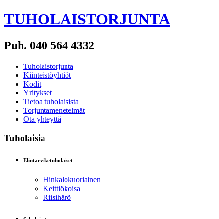
TUHOLAISTORJUNTA
Puh. 040 564 4332
Tuholaistorjunta
Kiinteistöyhtiöt
Kodit
Yritykset
Tietoa tuholaisista
Torjuntamenetelmät
Ota yhteyttä
Tuholaisia
Elintarviketuholaiset
Hinkalokuoriainen
Keittiökoisa
Riisihärö