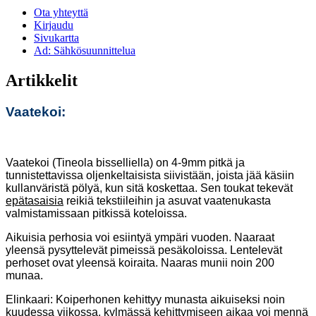
Ota yhteyttä
Kirjaudu
Sivukartta
Ad: Sähkösuunnittelua
Artikkelit
Vaatekoi:
Vaatekoi (Tineola bisselliella) on 4-9mm pitkä ja
tunnistettavissa oljenkeltaisista siivistään, joista jää käsiin
kullanväristä pölyä, kun sitä koskettaa. Sen toukat tekevät
epätasaisia
reikiä tekstiileihin ja asuvat vaatenukasta
valmistamissaan pitkissä koteloissa.
Aikuisia perhosia voi esiintyä ympäri vuoden. Naaraat
yleensä pysyttelevät pimeissä pesäkoloissa. Lentelevät
perhoset ovat yleensä koiraita. Naaras munii noin 200
munaa.
Elinkaari: Koiperhonen kehittyy munasta aikuiseksi noin
kuudessa viikossa, kylmässä kehittymiseen aikaa voi mennä