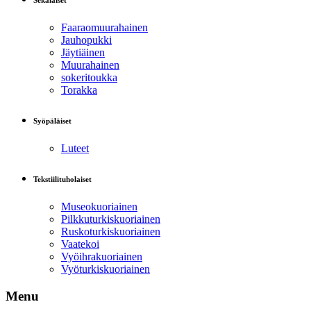
Sekalaiset
Faaraomuurahainen
Jauhopukki
Jäytiäinen
Muurahainen
sokeritoukka
Torakka
Syöpäläiset
Luteet
Tekstiilituholaiset
Museokuoriainen
Pilkkuturkiskuoriainen
Ruskoturkiskuoriainen
Vaatekoi
Vyöihrakuoriainen
Vyöturkiskuoriainen
Menu