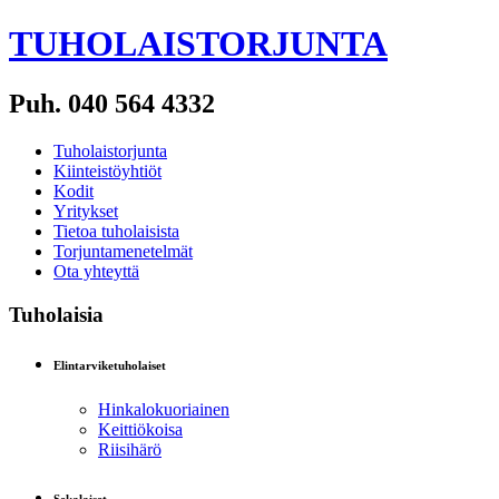
TUHOLAISTORJUNTA
Puh. 040 564 4332
Tuholaistorjunta
Kiinteistöyhtiöt
Kodit
Yritykset
Tietoa tuholaisista
Torjuntamenetelmät
Ota yhteyttä
Tuholaisia
Elintarviketuholaiset
Hinkalokuoriainen
Keittiökoisa
Riisihärö