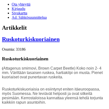
Ota yhteyttä
Kirjaudu
Sivukartta
Ad: Sähkösuunnittelua
Artikkelit
Ruskoturkiskuoriainen
Osumia: 33186
Ruskoturkiskuoriainen
(
Attagenus smirnovi,
Brown Carpet Beetle) Koko noin 2- 4
mm. Väriltään tasaisen ruskea, hartiakilpi on musta. Pienet
kuoriaiset ovat punertavan ruskeita.
Ruskoturkiskuoriaisia on esiintynyt eniten itäeuroopassa,
myös Suomessa. Ne leviävät helposti ja ovat sitkeitä
pesimään. Kerrostaloissa kannattaa yleensä tehdä torjunta
kaikkiin rapun asuntoihin.