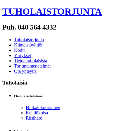
TUHOLAISTORJUNTA
Puh. 040 564 4332
Tuholaistorjunta
Kiinteistöyhtiöt
Kodit
Yritykset
Tietoa tuholaisista
Torjuntamenetelmät
Ota yhteyttä
Tuholaisia
Elintarviketuholaiset
Hinkalokuoriainen
Keittiökoisa
Riisihärö