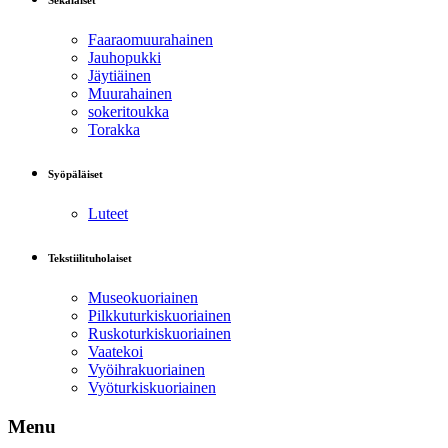
Sekalaiset
Faaraomuurahainen
Jauhopukki
Jäytiäinen
Muurahainen
sokeritoukka
Torakka
Syöpäläiset
Luteet
Tekstiilituholaiset
Museokuoriainen
Pilkkuturkiskuoriainen
Ruskoturkiskuoriainen
Vaatekoi
Vyöihrakuoriainen
Vyöturkiskuoriainen
Menu