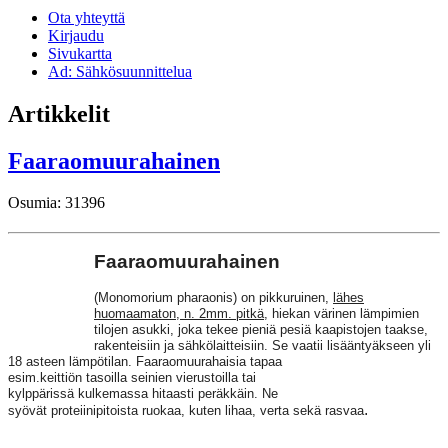
Ota yhteyttä
Kirjaudu
Sivukartta
Ad: Sähkösuunnittelua
Artikkelit
Faaraomuurahainen
Osumia: 31396
Faaraomuurahainen
(Monomorium pharaonis) on pikkuruinen,
lähes
huomaamaton
, n. 2mm. pitkä
, hiekan värinen lämpimien
tilojen asukki, joka tekee pieniä pesiä kaapistojen taakse,
rakenteisiin ja sähkölaitteisiin. Se vaatii lisääntyäkseen yli
18 asteen lämpötilan.
Faaraomuurahaisia tapaa
esim.keittiön tasoilla seinien vierustoilla tai
kylppärissä kulkemassa hitaasti peräkkäin. Ne
.
syövät proteiinipitoista ruokaa, kuten lihaa,
verta sekä rasvaa