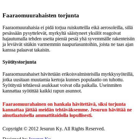
Faaraomuurahaisten torjunta
Faaraomuurahaisia ei pidä torjua ruiskutteilla eikä aerosoleilla, sillä
pesässään pysyttelevät, myrkyltä säästyneet yksilöt reagoivat
hajautumalla tehden useita pieniä pesiä yhä syvemmälle rakenteisiin
ja leviävät sitäkin varmemmin naapuriasuntoihin, joista ne taas ajan
kanssa palaavat takaisin.
Syötitystorjunta
Faaraomuurahaiset hävitetään erikoisvalmisteisilla myrkkysyöteillä,
jotka uusitaan muutamia kertoja kunnes populaatio on tuhottu.
Syötitystä tehtäessä asukkaat voivat olla paikalla. Useinmiten
kannattaa syötittää kaikki rapun asunnot.
Faaraomuurahainen on hankala hävitettävä, siksi torjunta
kannattaa jättää meidän tehtäväksemme. Jesurun hävittää ne
ainutlaatuisella ammattitaidolla lopullisesti.
Copyright © 2012 Jesurun Ky. All Rights Reserved.