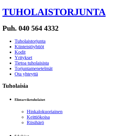
TUHOLAISTORJUNTA
Puh. 040 564 4332
Tuholaistorjunta
Kiinteistöyhtiöt
Kodit
Yritykset
Tietoa tuholaisista
Torjuntamenetelmät
Ota yhteyttä
Tuholaisia
Elintarviketuholaiset
Hinkalokuoriainen
Keittiökoisa
Riisihärö