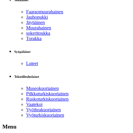
Sekalaiset
Faaraomuurahainen
Jauhopukki
Jäytiäinen
Muurahainen
sokeritoukka
Torakka
Syöpäläiset
Luteet
Tekstiilituholaiset
Museokuoriainen
Pilkkuturkiskuoriainen
Ruskoturkiskuoriainen
Vaatekoi
Vyöihrakuoriainen
Vyöturkiskuoriainen
Menu