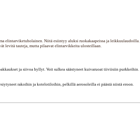
a elintarviketuholainen. Niitä esiintyy aluksi ruokakaapeissa ja leikkuulaudoilla.
 levitä tauteja, mutta pilaavat elintarvikkeita ulosteillaan.
t pakkaukset ja
siivoa hyllyt.
Voit sulkea säästyneet kuivaruoat tiiviisiin purkkeihin
siytyneet rakoihin ja kotelotiloihin, pelkillä aerosoleilla ei päästä niistä eroon.