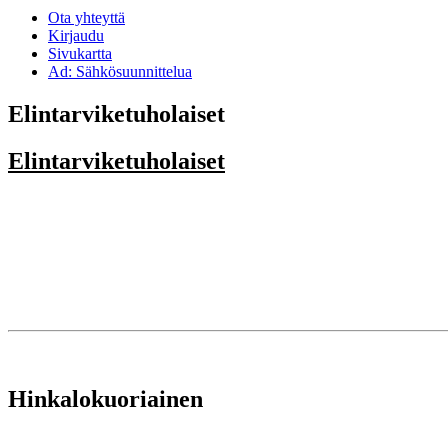
Ota yhteyttä
Kirjaudu
Sivukartta
Ad: Sähkösuunnittelua
Elintarviketuholaiset
Elintarviketuholaiset
Hinkalokuoriainen