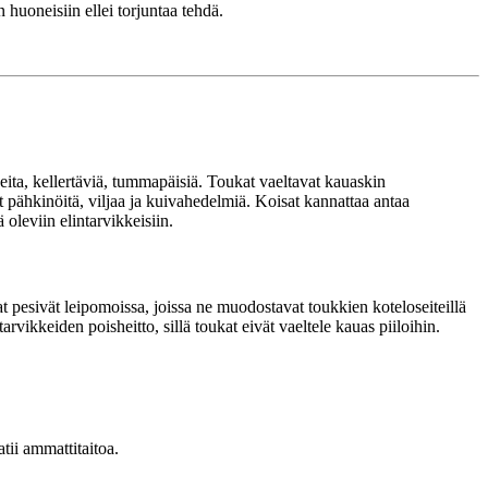
huoneisiin ellei torjuntaa tehdä.
peita, kellertäviä, tummapäisiä. Toukat vaeltavat kauaskin
ät pähkinöitä, viljaa ja kuivahedelmiä. Koisat kannattaa antaa
oleviin elintarvikkeisiin.
 pesivät leipomoissa, joissa ne muodostavat toukkien koteloseiteillä
arvikkeiden poisheitto, sillä toukat eivät vaeltele kauas piiloihin.
tii ammattitaitoa.