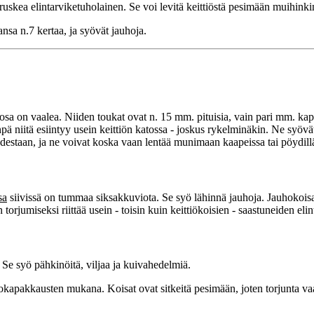
ea elintarviketuholainen. Se voi levitä keittiöstä pesimään muihinkin 
nsa n.7 kertaa, ja syövät jauhoja.
tuosa on vaalea. Niiden toukat ovat n. 15 mm. pituisia, vain pari mm. ka
inpä niitä esiintyy usein keittiön katossa - joskus rykelminäkin. Ne syöv
udestaan, ja ne voivat koska vaan lentää munimaan kaapeissa tai pöydillä 
sa
siivissä on tummaa siksakkuviota. Se syö lähinnä jauhoja. Jauhokoisat
orjumiseksi riittää usein - toisin kuin keittiökoisien - saastuneiden elint
a. Se syö pähkinöitä, viljaa ja kuivahedelmiä.
kapakkausten mukana. Koisat ovat sitkeitä pesimään, joten torjunta vaa