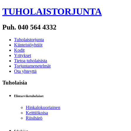
TUHOLAISTORJUNTA
Puh. 040 564 4332
Tuholaistorjunta
Kiinteistöyhtiöt
Kodit
Yritykset
Tietoa tuholaisista
Torjuntamenetelmät
Ota yhteyttä
Tuholaisia
Elintarviketuholaiset
Hinkalokuoriainen
Keittiökoisa
Riisihärö