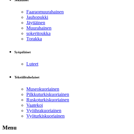
Sekalaiset
Faaraomuurahainen
Jauhopukki
Jäytiäinen
Muurahainen
sokeritoukka
Torakka
Syöpäläiset
Luteet
Tekstiilituholaiset
Museokuoriainen
Pilkkuturkiskuoriainen
Ruskoturkiskuoriainen
Vaatekoi
Vyöihrakuoriainen
Vyöturkiskuoriainen
Menu