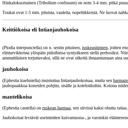
Hinkalokuoriainen (Tribolium confusum) on noin 3-4 mm. pitkä punarusk
Toukat ovat 1-5 mm. pituisia, vaaleita, nopeliikkeisiä. Ne luovat nahka
Keittiökoisa eli Intianjauhokoisa
(Plodia interpunctella) on n. sentin pituinen,
ruskeasiipinen
, joitten e
elintarvikkeista ylöspäin piiloihinsa syntyäkseen siellä perhosiksi. Ni
ammattilaisen torjuttavaksi, sillä ne ovat sitkeitä ilmaantumaan aina u
jauhokoisa
(Ephestia kuehniella) muistuttaa Intianjauhokoisaa, mutta sen
harmais
jauhopaakkua koneiden pohjiin, sisälle ja kotelotiloihin. Kotona niiden t
mantelikoisa
(Ephestia cautella) on
ruskean harmaa
, sen siivissä kaksi ohutta raita
Jauhokoisat leviävät useimmiten kuivamuona-, ja varsinkin eläintenruo