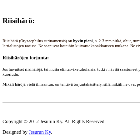
Riisihärö:
Riisihärö (Oryzaephilus surinamensis) on
hyvin pieni
,
n. 2-3 mm.pitkä, ohut, tumm
lattialistojen raoissa. Ne saapuvat koteihin kuivaruokapakkausten mukana. Ne eivät
Riisihäröjen torjunta:
Jos havaitset riisihäröjä, tai muita elintarviketuholaisia, tutki / hävitä saastunee
kuoriudu.
Mikäli häröjä vielä ilmaantuu, on tehtävä torjuntakäsittely, sillä mikäli ne ovat pe
Copyright © 2012 Jesurun Ky. All Rights Reserved.
Designed by
Jesurun Ky
.